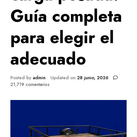
Guía completa
para elegir el
adecuado
Posted by
admin
Updated on
28 junio, 2026
en
21,719 comentarios
Remolques
de
carga
pesada:
Guía
completa
para