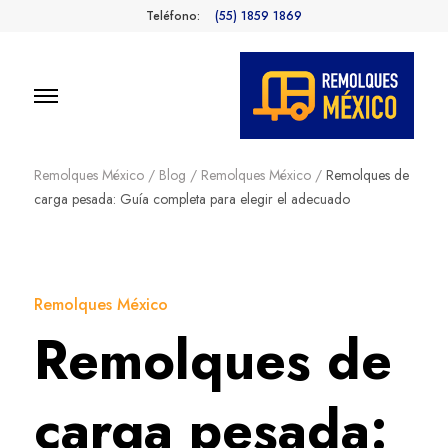
Teléfono:
(55) 1859 1869
Remolques
Fabricantes de Remolques en
México
Remolques México
/
Blog
/
Remolques México
/
Remolques de
México
carga pesada: Guía completa para elegir el adecuado
Remolques México
Remolques de
carga pesada: