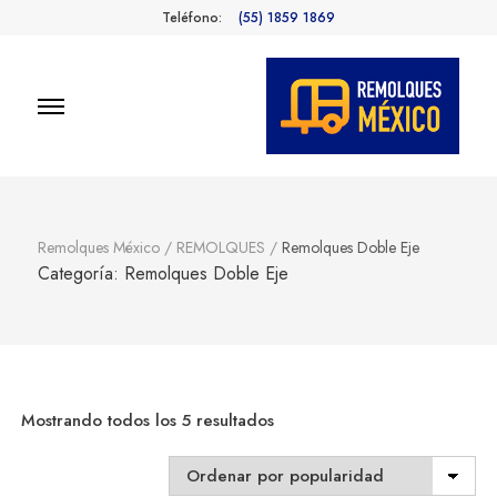
Teléfono:
(55) 1859 1869
Remolques
Fabricantes de Remolques en
México
México
Remolques México
/
REMOLQUES
/
Remolques Doble Eje
Categoría:
Remolques Doble Eje
Sorted
Mostrando todos los 5 resultados
by
popularity