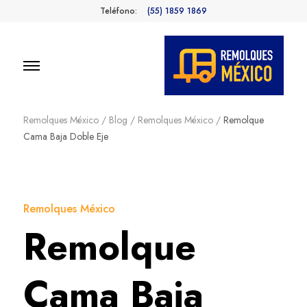
Teléfono:
(55) 1859 1869
Remolques
Fabricantes de Remolques en
México
Remolques México
/
Blog
/
Remolques México
/
Remolque
México
Cama Baja Doble Eje
Remolques México
Remolque
Cama Baja