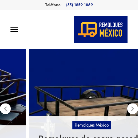
Teléfono:
(55) 1859 1869
Remolques
Fabricantes de Remolques en
México
México
Remolques México