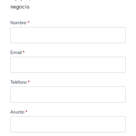
negocio.
C
Nombre
*
o
n
t
á
Email
*
c
t
a
n
Teléfono
*
o
s
Asunto
*