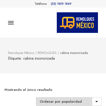
Teléfono:
(55) 1859 1869
Remolques
Fabricantes de Remolques en
México
México
Remolques México
/
REMOLQUES
/
cabina insonorizada
Etiqueta:
cabina insonorizada
Mostrando el único resultado