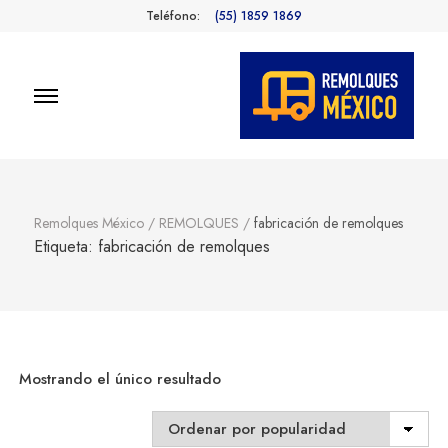
Teléfono:
(55) 1859 1869
Remolques
Fabricantes de Remolques en
México
México
Remolques México
/
REMOLQUES
/
fabricación de remolques
Etiqueta:
fabricación de remolques
Mostrando el único resultado