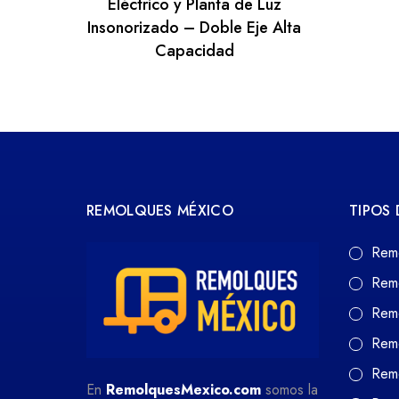
Eléctrico y Planta de Luz
Insonorizado – Doble Eje Alta
Capacidad
REMOLQUES MÉXICO
TIPOS
Rem
Rem
Rem
Rem
Remo
En
RemolquesMexico.com
somos la