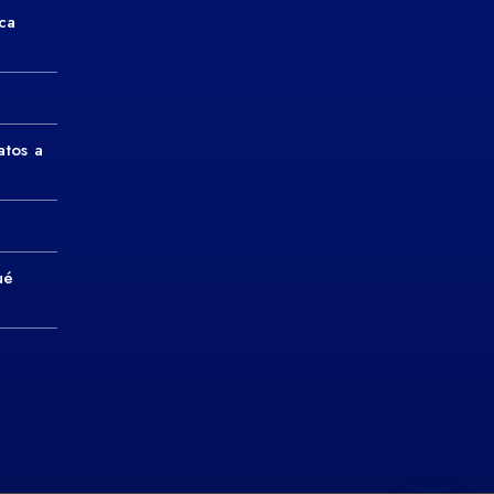
ca
atos a
ué