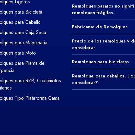
lques Ligeros
Remolques baratos no signifi
lques para Bicicleta
remolques frágiles.
lques para Caballo
Fabricante de Remolques
lques para Caja Seca
Precio de los remolques y d
lques para Maquinaria
considerar
olques para Moto
Remolques para bicicletas
lques para Planta de
rgencia
Remolque para caballos, ¿q
lques para RZR, Cuatrimotos
considerar?
litarios
lques Tipo Plataforma Cama