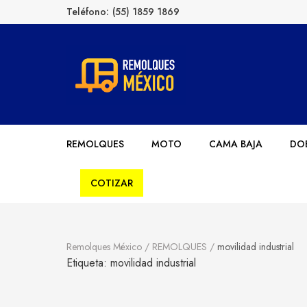
Teléfono:
(55) 1859 1869
Remolques México
Fabricantes de Remolques en México
REMOLQUES
MOTO
CAMA BAJA
DOB
COTIZAR
Remolques México
/
REMOLQUES
/
movilidad industrial
Etiqueta:
movilidad industrial