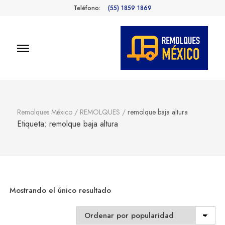
Teléfono:
(55) 1859 1869
Remolques
Fabricantes de Remolques en
México
México
Remolques México
/
REMOLQUES
/
remolque baja altura
Etiqueta:
remolque baja altura
Mostrando el único resultado