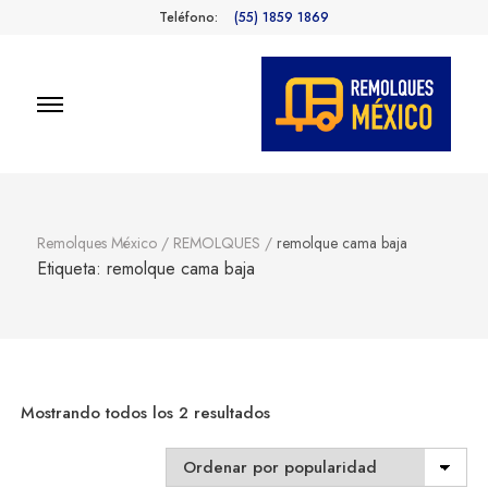
Teléfono:
(55) 1859 1869
Remolques
Fabricantes de Remolques en
México
México
Remolques México
/
REMOLQUES
/
remolque cama baja
Etiqueta:
remolque cama baja
Sorted
Mostrando todos los 2 resultados
by
popularity