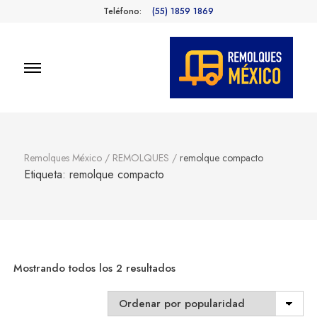
Teléfono:
(55) 1859 1869
Remolques
Fabricantes de Remolques en
México
México
Remolques México
/
REMOLQUES
/
remolque compacto
Etiqueta:
remolque compacto
Sorted
Mostrando todos los 2 resultados
by
popularity