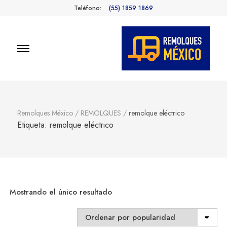
Teléfono:
(55) 1859 1869
Remolques
Fabricantes de Remolques en
México
México
Remolques México
/
REMOLQUES
/
remolque eléctrico
Etiqueta:
remolque eléctrico
Mostrando el único resultado