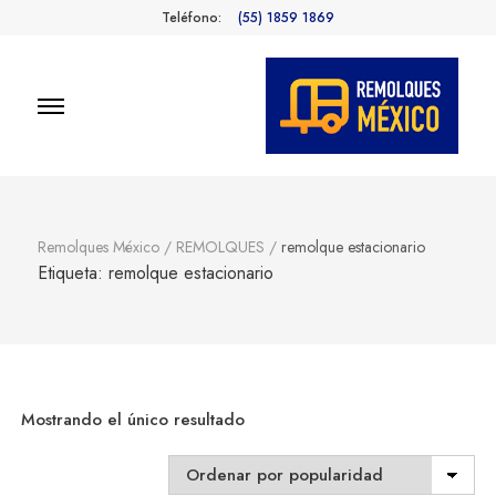
Teléfono:
(55) 1859 1869
Remolques
Fabricantes de Remolques en
México
México
Remolques México
/
REMOLQUES
/
remolque estacionario
Etiqueta:
remolque estacionario
Mostrando el único resultado