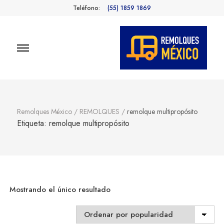
Teléfono:
(55) 1859 1869
Remolques
Fabricantes de Remolques en
México
México
Remolques México
/
REMOLQUES
/
remolque multipropósito
Etiqueta:
remolque multipropósito
Mostrando el único resultado