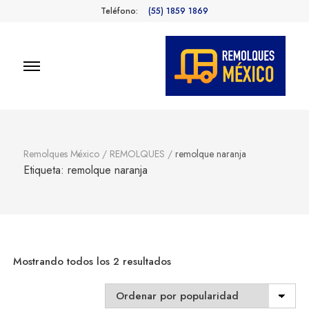
Teléfono:
(55) 1859 1869
Remolques
Fabricantes de Remolques en
México
México
Remolques México
/
REMOLQUES
/
remolque naranja
Etiqueta:
remolque naranja
Sorted
Mostrando todos los 2 resultados
by
popularity