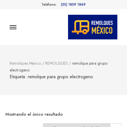
Teléfono:
(55) 1859 1869
Remolques
Fabricantes de Remolques en
México
México
Remolques México
/
REMOLQUES
/
remolque para grupo
electrogeno
Etiqueta:
remolque para grupo electrogeno
Mostrando el único resultado