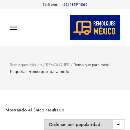
Teléfono:
(55) 1859 1869
Remolques
Fabricantes de Remolques en
México
México
Remolques México
/
REMOLQUES
/
Remolque para moto
Etiqueta:
Remolque para moto
Mostrando el único resultado