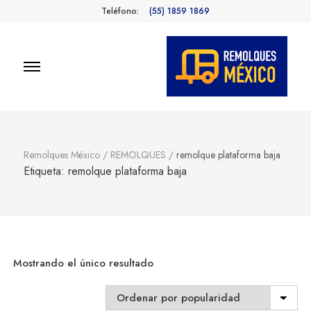
Teléfono:
(55) 1859 1869
Remolques
Fabricantes de Remolques en
México
México
Remolques México
/
REMOLQUES
/
remolque plataforma baja
Etiqueta:
remolque plataforma baja
Mostrando el único resultado