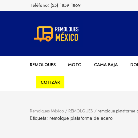
Teléfono:
(55) 1859 1869
Remolques México
Fabricantes de Remolques en México
REMOLQUES
MOTO
CAMA BAJA
DOB
COTIZAR
Remolques México
/
REMOLQUES
/
remolque plataforma 
Etiqueta:
remolque plataforma de acero