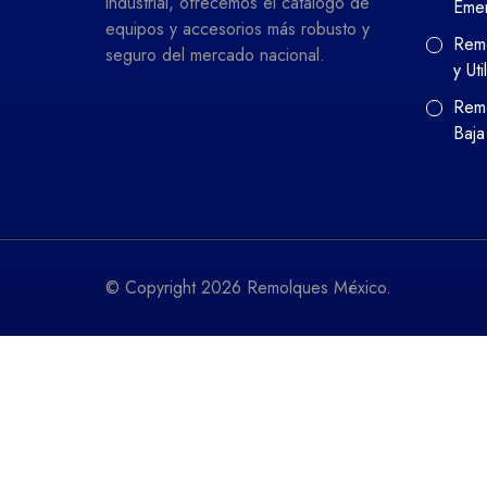
industrial, ofrecemos el catálogo de
Eme
equipos y accesorios más robusto y
Remo
seguro del mercado nacional.
y Uti
Remo
Baja
© Copyright 2026 Remolques México.
¿Necesitas ayuda?
Hola👋, bienvenid@ a
Remolques México
¿Podemos ayudarte?
Abrir Whatsapp