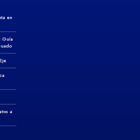
ta en
: Guía
ecuado
Eje
ca
atos a