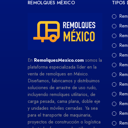
REMOLQUES MÉXICO
TIPOS
Rem
Rem
Rem
Rem
Remo
En
RemolquesMexico.com
somos la
Remo
plataforma especializada líder en la
venta de remolques en México.
Remo
Diseñamos, fabricamos y distribuimos
Remo
soluciones de arrastre de uso rudo,
Remo
incluyendo remolques utilitarios, de
carga pesada, cama plana, doble eje
Remo
y unidades móviles cerradas. Ya sea
Rem
para el transporte de maquinaria,
proyectos de construcción o logística
Remo