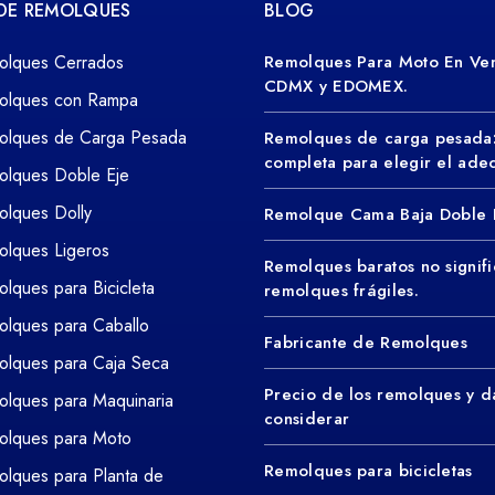
 DE REMOLQUES
BLOG
olques Cerrados
Remolques Para Moto En Ven
CDMX y EDOMEX.
olques con Rampa
olques de Carga Pesada
Remolques de carga pesada
completa para elegir el ad
olques Doble Eje
lques Dolly
Remolque Cama Baja Doble 
lques Ligeros
Remolques baratos no signifi
lques para Bicicleta
remolques frágiles.
lques para Caballo
Fabricante de Remolques
lques para Caja Seca
Precio de los remolques y d
lques para Maquinaria
considerar
olques para Moto
Remolques para bicicletas
lques para Planta de