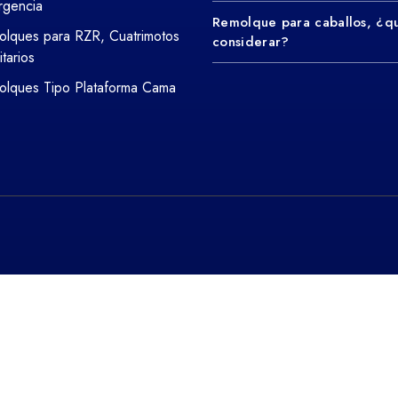
rgencia
Remolque para caballos, ¿q
lques para RZR, Cuatrimotos
considerar?
litarios
lques Tipo Plataforma Cama