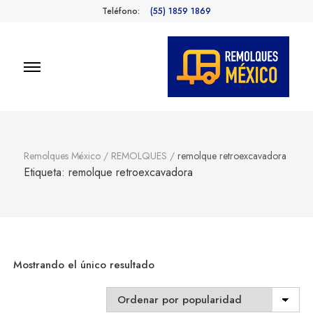
Teléfono:
(55) 1859 1869
Remolques
Fabricantes de Remolques en
México
México
Remolques México
/
REMOLQUES
/
remolque retroexcavadora
Etiqueta:
remolque retroexcavadora
Mostrando el único resultado