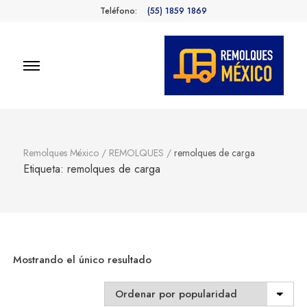
Teléfono:
(55) 1859 1869
Remolques
Fabricantes de Remolques en
México
México
Remolques México
/
REMOLQUES
/
remolques de carga
Etiqueta:
remolques de carga
Mostrando el único resultado