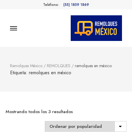
Teléfono:
(55) 1859 1869
Remolques
Fabricantes de Remolques en
México
México
Remolques México
/
REMOLQUES
/
remolques en méxico
Etiqueta:
remolques en méxico
Sorted
Mostrando todos los 3 resultados
by
popularity