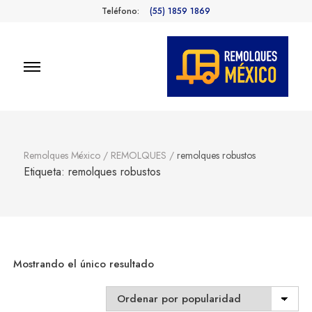
Teléfono:
(55) 1859 1869
Remolques
Fabricantes de Remolques en
México
México
Remolques México
/
REMOLQUES
/
remolques robustos
Etiqueta:
remolques robustos
Mostrando el único resultado