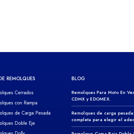
 DE REMOLQUES
BLOG
olques Cerrados
Remolques Para Moto En Ven
CDMX y EDOMEX.
olques con Rampa
olques de Carga Pesada
Remolques de carga pesada
completa para elegir el ad
olques Doble Eje
lques Dolly
Remolque Cama Baja Doble 