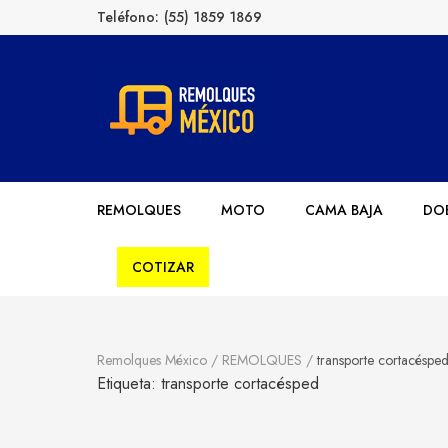
Teléfono:
(55) 1859 1869
Remolques México
Fabricantes de Remolques en México
REMOLQUES
MOTO
CAMA BAJA
DOB
COTIZAR
Remolques México
/
REMOLQUES
/
transporte cortacéspe
Etiqueta:
transporte cortacésped