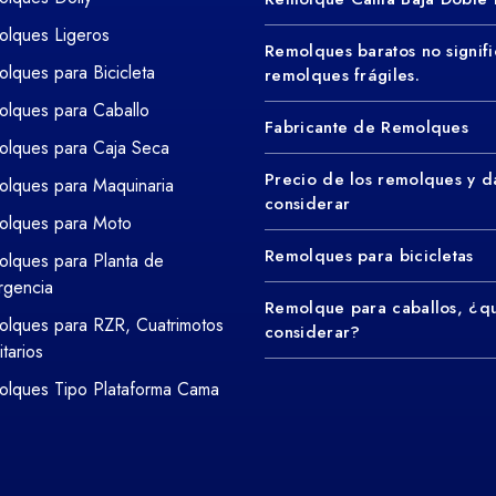
lques Ligeros
Remolques baratos no signifi
lques para Bicicleta
remolques frágiles.
lques para Caballo
Fabricante de Remolques
lques para Caja Seca
Precio de los remolques y d
lques para Maquinaria
considerar
olques para Moto
Remolques para bicicletas
lques para Planta de
rgencia
Remolque para caballos, ¿q
lques para RZR, Cuatrimotos
considerar?
litarios
lques Tipo Plataforma Cama