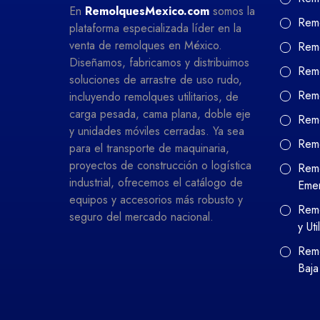
En
RemolquesMexico.com
somos la
Remo
plataforma especializada líder en la
venta de remolques en México.
Remo
Diseñamos, fabricamos y distribuimos
Remo
soluciones de arrastre de uso rudo,
Remo
incluyendo remolques utilitarios, de
carga pesada, cama plana, doble eje
Remo
y unidades móviles cerradas. Ya sea
Rem
para el transporte de maquinaria,
proyectos de construcción o logística
Remo
industrial, ofrecemos el catálogo de
Eme
equipos y accesorios más robusto y
Remo
seguro del mercado nacional.
y Uti
Remo
Baja