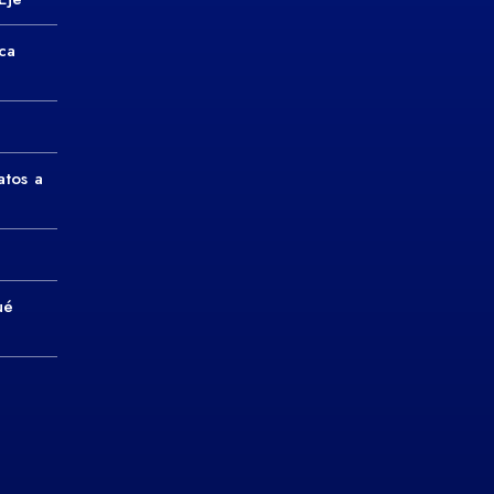
ca
atos a
ué