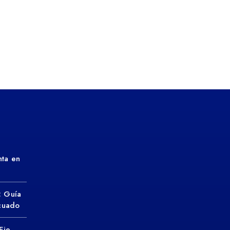
ta en
: Guía
ecuado
Eje