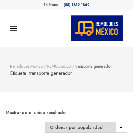
Teléfono:
(55) 1859 1869
Remolques
Fabricantes de Remolques en
México
México
Remolques México
/
REMOLQUES
/
transporte generador
Etiqueta:
transporte generador
Mostrando el único resultado