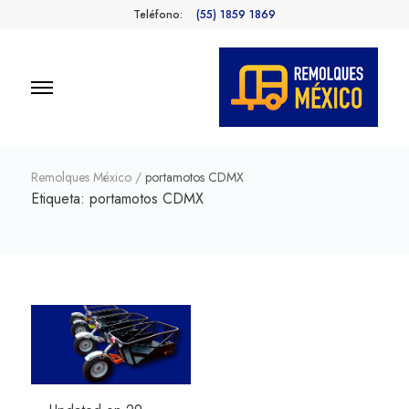
Teléfono:
(55) 1859 1869
Remolques
Fabricantes de Remolques en
México
México
Remolques México
/
portamotos CDMX
Etiqueta:
portamotos CDMX