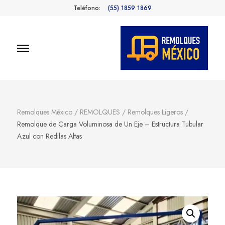
Teléfono:
(55) 1859 1869
Remolques
Fabricantes de Remolques en
México
México
Remolques México
/
REMOLQUES
/
Remolques Ligeros
/
Remolque de Carga Voluminosa de Un Eje – Estructura Tubular
Azul con Redilas Altas