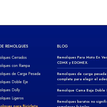
 DE REMOLQUES
BLOG
olques Cerrados
Remolques Para Moto En Ven
CDMX y EDOMEX.
olques con Rampa
olques de Carga Pesada
Remolques de carga pesada
completa para elegir el ad
olques Doble Eje
lques Dolly
Remolque Cama Baja Doble 
lques Ligeros
Remolques baratos no signifi
olques para Bicicleta
remolques frágiles.