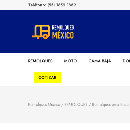
Teléfono:
(55) 1859 1869
Remolques México
Fabricantes de Remolques en México
REMOLQUES
MOTO
CAMA BAJA
DOB
COTIZAR
Remolques México
/
REMOLQUES
/
Remolques para Bicicl