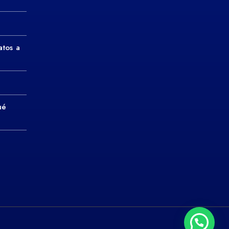
atos a
ué