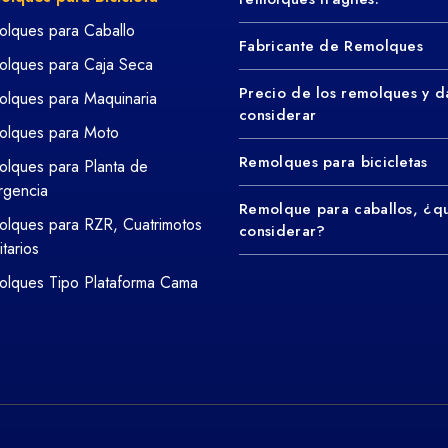
lques para Caballo
Fabricante de Remolques
lques para Caja Seca
Precio de los remolques y d
lques para Maquinaria
considerar
olques para Moto
Remolques para bicicletas
lques para Planta de
rgencia
Remolque para caballos, ¿q
lques para RZR, Cuatrimotos
considerar?
litarios
lques Tipo Plataforma Cama