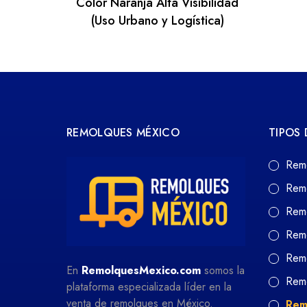
Color Naranja Alta Visibilidad
(Uso Urbano y Logística)
REMOLQUES MÉXICO
TIPOS
Rem
Rem
Rem
Rem
Remo
En
RemolquesMexico.com
somos la
Remo
plataforma especializada líder en la
venta de remolques en México.
Rem