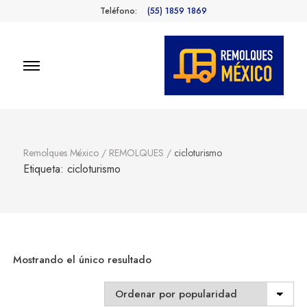
Teléfono:
(55) 1859 1869
Remolques
Fabricantes de Remolques en
México
México
Remolques México
/
REMOLQUES
/
cicloturismo
Etiqueta:
cicloturismo
Mostrando el único resultado