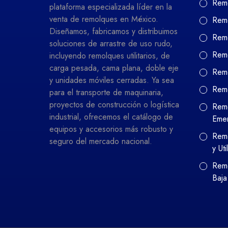
Remo
plataforma especializada líder en la
venta de remolques en México.
Remo
Diseñamos, fabricamos y distribuimos
Remo
soluciones de arrastre de uso rudo,
Remo
incluyendo remolques utilitarios, de
carga pesada, cama plana, doble eje
Remo
y unidades móviles cerradas. Ya sea
Rem
para el transporte de maquinaria,
proyectos de construcción o logística
Remo
industrial, ofrecemos el catálogo de
Eme
equipos y accesorios más robusto y
Remo
seguro del mercado nacional.
y Uti
Remo
Baja