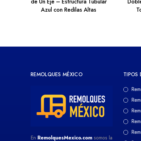
de Un Eje – Estructura Tubular
Doble
Azul con Redilas Altas
T
REMOLQUES MÉXICO
TIPOS
Rem
Rem
Rem
Rem
Remo
En
RemolquesMexico.com
somos la