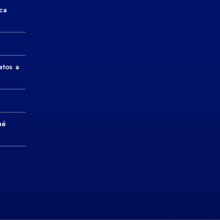
ca
atos a
ué