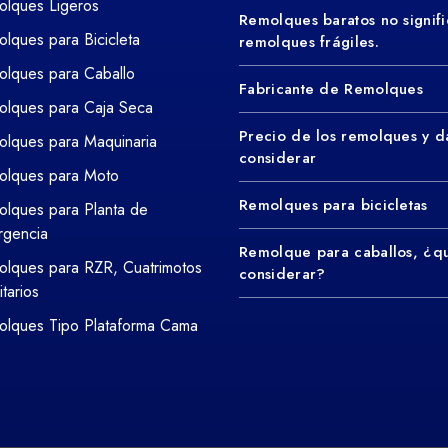
lques Ligeros
Remolques baratos no signifi
lques para Bicicleta
remolques frágiles.
lques para Caballo
Fabricante de Remolques
lques para Caja Seca
Precio de los remolques y d
lques para Maquinaria
considerar
olques para Moto
Remolques para bicicletas
lques para Planta de
rgencia
Remolque para caballos, ¿q
lques para RZR, Cuatrimotos
considerar?
litarios
lques Tipo Plataforma Cama