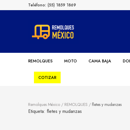
Teléfono:
(55) 1859 1869
Remolques México
Fabricantes de Remolques en México
REMOLQUES
MOTO
CAMA BAJA
DOB
COTIZAR
Remolques México
/
REMOLQUES
/
fletes y mudanzas
Etiqueta:
fletes y mudanzas