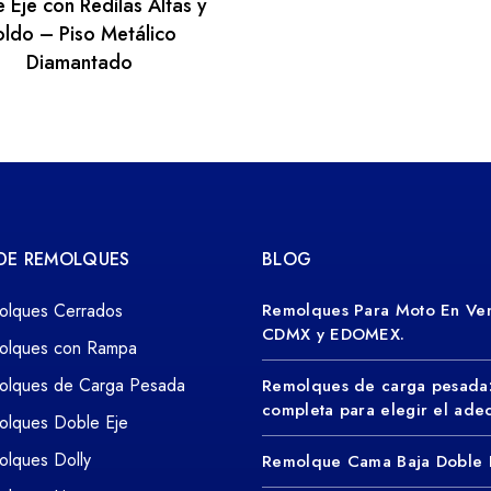
 Eje con Redilas Altas y
oldo – Piso Metálico
Diamantado
 DE REMOLQUES
BLOG
olques Cerrados
Remolques Para Moto En Ven
CDMX y EDOMEX.
olques con Rampa
olques de Carga Pesada
Remolques de carga pesada
completa para elegir el ad
olques Doble Eje
lques Dolly
Remolque Cama Baja Doble 