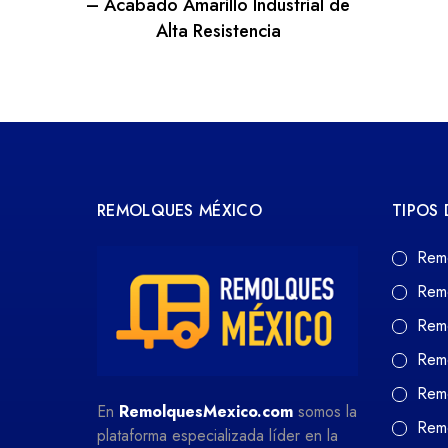
– Acabado Amarillo Industrial de
Alta Resistencia
REMOLQUES MÉXICO
TIPOS
Rem
Rem
Rem
Rem
Remo
En
RemolquesMexico.com
somos la
Remo
plataforma especializada líder en la