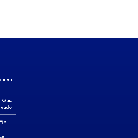
ta en
: Guía
ecuado
Eje
ca