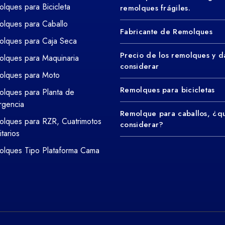
lques para Bicicleta
remolques frágiles.
lques para Caballo
Fabricante de Remolques
lques para Caja Seca
Precio de los remolques y d
lques para Maquinaria
considerar
olques para Moto
Remolques para bicicletas
lques para Planta de
rgencia
Remolque para caballos, ¿q
lques para RZR, Cuatrimotos
considerar?
litarios
lques Tipo Plataforma Cama