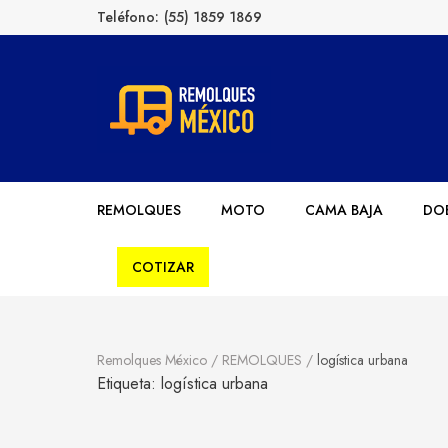
Teléfono:
(55) 1859 1869
Remolques México
Fabricantes de Remolques en México
REMOLQUES
MOTO
CAMA BAJA
DOB
COTIZAR
Remolques México
/
REMOLQUES
/
logística urbana
Etiqueta:
logística urbana