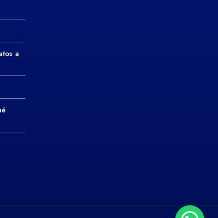
atos a
ué