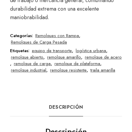
de trabajo o mercancía general, combinando
durabilidad extrema con una excelente
maniobrabilidad.
Categorías:
Remolques con Rampa
,
Remolques de Carga Pesada
Etiquetas:
equipo de transporte
,
logística urbana
,
remolque abierto
,
remolque amarillo
,
remolque de acero
,
remolque de carga
,
remolque de plataforma
,
remolque industrial
,
remolque resistente
,
traila amarilla
DESCRIPCIÓN
Descripción