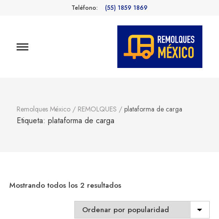
Teléfono:
(55) 1859 1869
Remolques
Fabricantes de Remolques en
México
México
Remolques México
/
REMOLQUES
/
plataforma de carga
Etiqueta:
plataforma de carga
Sorted
Mostrando todos los 2 resultados
by
popularity