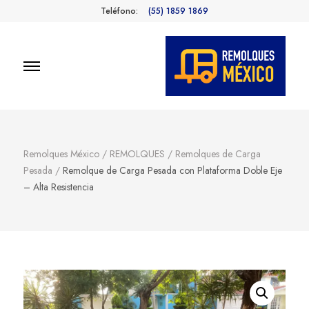
Teléfono:
(55) 1859 1869
Remolques
Fabricantes de Remolques en
México
México
Remolques México
/
REMOLQUES
/
Remolques de Carga
Pesada
/
Remolque de Carga Pesada con Plataforma Doble Eje
– Alta Resistencia