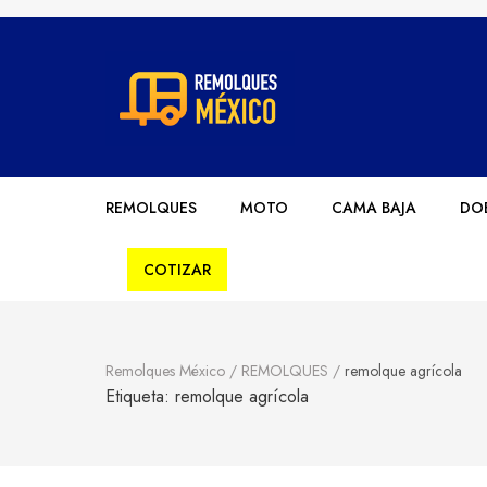
Remolques México
Fabricantes de Remolques en México
REMOLQUES
MOTO
CAMA BAJA
DOB
COTIZAR
Remolques México
/
REMOLQUES
/
remolque agrícola
Etiqueta:
remolque agrícola