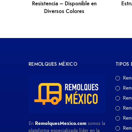
Resistencia – Disponible en
Estr
Diversos Colores
REMOLQUES MÉXICO
TIPOS
Rem
Rem
Rem
Rem
Remo
En
RemolquesMexico.com
somos la
Remo
plataforma especializada líder en la