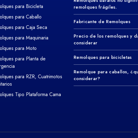
Remolques baratos no signifi
lques para Bicicleta
remolques frágiles.
lques para Caballo
Fabricante de Remolques
lques para Caja Seca
Precio de los remolques y d
lques para Maquinaria
considerar
olques para Moto
Remolques para bicicletas
lques para Planta de
rgencia
Remolque para caballos, ¿q
lques para RZR, Cuatrimotos
considerar?
litarios
lques Tipo Plataforma Cama