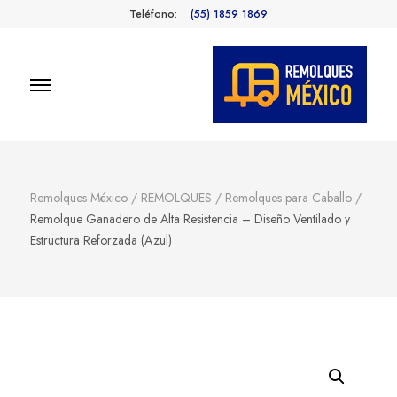
Teléfono:
(55) 1859 1869
Remolques
Fabricantes de Remolques en
México
México
Remolques México
/
REMOLQUES
/
Remolques para Caballo
/
Remolque Ganadero de Alta Resistencia – Diseño Ventilado y
Estructura Reforzada (Azul)