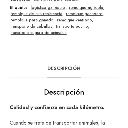
Etiquetas:
logística ganadera
,
remolque agrícola
,
remolque de alta resistencia
,
remolque ganadero
,
remolque para ganado
,
remolque ventilado
,
transporte de caballos
,
transporte equino
,
transporte seguro de animales
DESCRIPCIÓN
Descripción
Calidad y confianza en cada kilómetro.
Cuando se trata de transportar animales, la