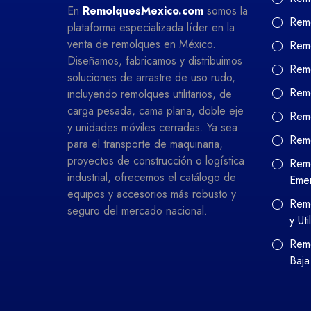
En
RemolquesMexico.com
somos la
Remo
plataforma especializada líder en la
venta de remolques en México.
Remo
Diseñamos, fabricamos y distribuimos
Remo
soluciones de arrastre de uso rudo,
Remo
incluyendo remolques utilitarios, de
carga pesada, cama plana, doble eje
Remo
y unidades móviles cerradas. Ya sea
Rem
para el transporte de maquinaria,
proyectos de construcción o logística
Remo
industrial, ofrecemos el catálogo de
Eme
equipos y accesorios más robusto y
Remo
seguro del mercado nacional.
y Uti
Remo
Baja