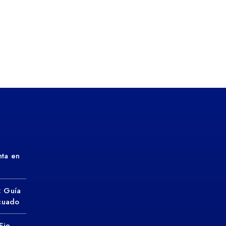
ta en
: Guía
ecuado
Eje