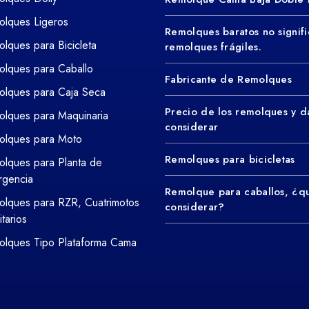
lques Ligeros
Remolques baratos no signifi
lques para Bicicleta
remolques frágiles.
lques para Caballo
Fabricante de Remolques
lques para Caja Seca
Precio de los remolques y d
lques para Maquinaria
considerar
olques para Moto
Remolques para bicicletas
lques para Planta de
rgencia
Remolque para caballos, ¿q
lques para RZR, Cuatrimotos
considerar?
litarios
lques Tipo Plataforma Cama