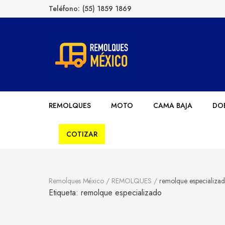
Teléfono:
(55) 1859 1869
Remolques México
Fabricantes de Remolques en México
REMOLQUES
MOTO
CAMA BAJA
DOB
COTIZAR
Remolques México
/
REMOLQUES
/
remolque especializa
Etiqueta:
remolque especializado