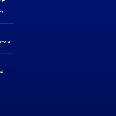
ca
atos a
ué