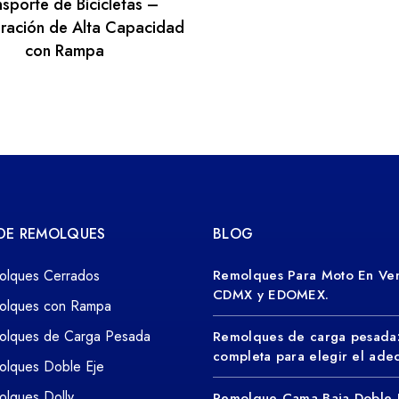
nsporte de Bicicletas –
ración de Alta Capacidad
con Rampa
 DE REMOLQUES
BLOG
olques Cerrados
Remolques Para Moto En Ven
CDMX y EDOMEX.
olques con Rampa
olques de Carga Pesada
Remolques de carga pesada
completa para elegir el ad
olques Doble Eje
lques Dolly
Remolque Cama Baja Doble 