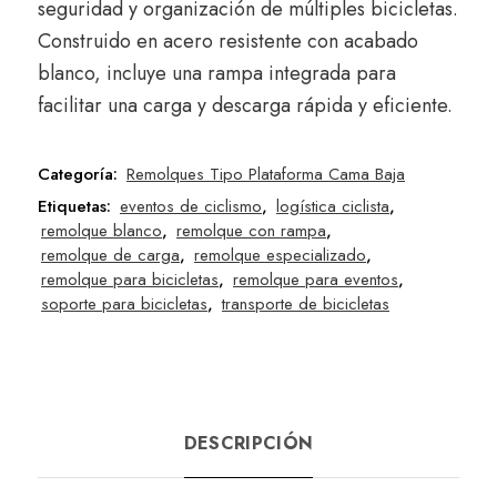
seguridad y organización de múltiples bicicletas.
Construido en acero resistente con acabado
blanco, incluye una rampa integrada para
facilitar una carga y descarga rápida y eficiente.
Categoría:
Remolques Tipo Plataforma Cama Baja
Etiquetas:
eventos de ciclismo
,
logística ciclista
,
remolque blanco
,
remolque con rampa
,
remolque de carga
,
remolque especializado
,
remolque para bicicletas
,
remolque para eventos
,
soporte para bicicletas
,
transporte de bicicletas
DESCRIPCIÓN