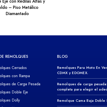
 Eje con Redilas Altas y
oldo – Piso Metálico
Diamantado
 DE REMOLQUES
BLOG
olques Cerrados
Remolques Para Moto En Ven
CDMX y EDOMEX.
olques con Rampa
olques de Carga Pesada
Remolques de carga pesada
completa para elegir el ad
olques Doble Eje
lques Dolly
Remolque Cama Baja Doble 