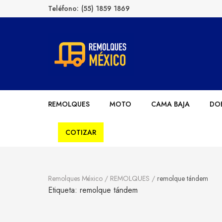
Teléfono:
(55) 1859 1869
Remolques México
Fabricantes de Remolques en México
REMOLQUES
MOTO
CAMA BAJA
DOB
COTIZAR
Remolques México
/
REMOLQUES
/
remolque tándem
Etiqueta:
remolque tándem