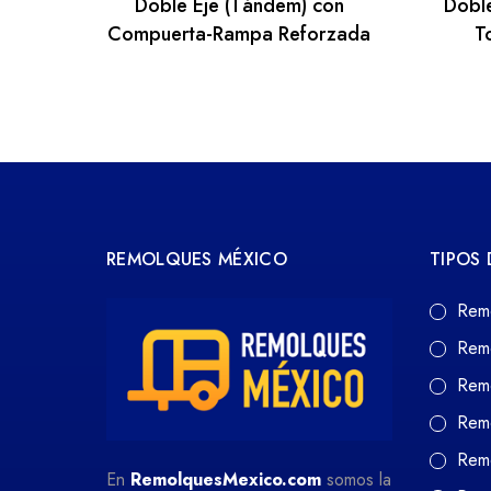
Doble Eje (Tándem) con
Doble
Compuerta-Rampa Reforzada
T
REMOLQUES MÉXICO
TIPOS
Rem
Rem
Rem
Rem
Remo
En
RemolquesMexico.com
somos la