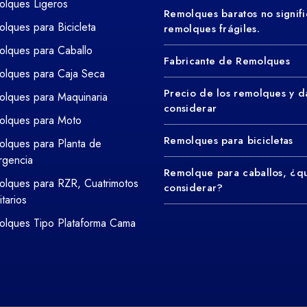
lques Ligeros
Remolques baratos no signifi
lques para Bicicleta
remolques frágiles.
lques para Caballo
Fabricante de Remolques
lques para Caja Seca
Precio de los remolques y d
lques para Maquinaria
considerar
olques para Moto
Remolques para bicicletas
lques para Planta de
rgencia
Remolque para caballos, ¿q
lques para RZR, Cuatrimotos
considerar?
litarios
lques Tipo Plataforma Cama