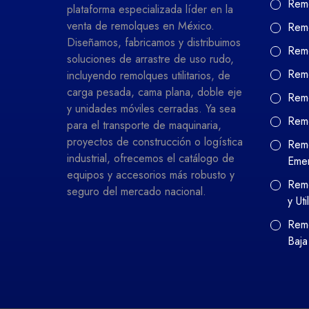
Remo
plataforma especializada líder en la
venta de remolques en México.
Remo
Diseñamos, fabricamos y distribuimos
Remo
soluciones de arrastre de uso rudo,
Remo
incluyendo remolques utilitarios, de
carga pesada, cama plana, doble eje
Remo
y unidades móviles cerradas. Ya sea
Rem
para el transporte de maquinaria,
proyectos de construcción o logística
Remo
industrial, ofrecemos el catálogo de
Eme
equipos y accesorios más robusto y
Remo
seguro del mercado nacional.
y Uti
Remo
Baja