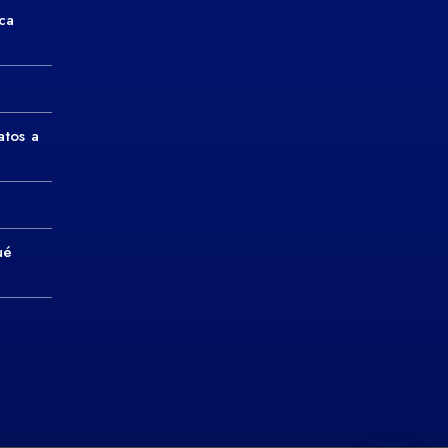
ca
atos a
ué