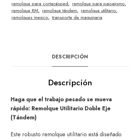
remolque para cortacésped
,
remolque para paisajismo
,
remolque RM
,
remolque tándem
,
remolque utilitario
,
remolques mexico
,
transporte de maquinaria
DESCRIPCIÓN
Descripción
Haga que el trabajo pesado se mueva
rápido: Remolque Utilitario Doble Eje
(Tándem)
Este robusto remolque utilitario está diseñado