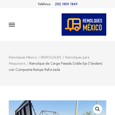
Teléfono:
(55) 1859 1869
Remolques
Fabricantes de Remolques en
México
México
Remolques México
/
REMOLQUES
/
Remolques para
Maquinaria
/
Remolque de Carga Pesada Doble Eje (Tándem)
con Compuerta-Rampa Reforzada