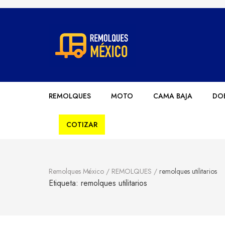
Remolques México
Fabricantes de Remolques en México
REMOLQUES
MOTO
CAMA BAJA
DOB
COTIZAR
Remolques México
/
REMOLQUES
/
remolques utilitarios
Etiqueta:
remolques utilitarios