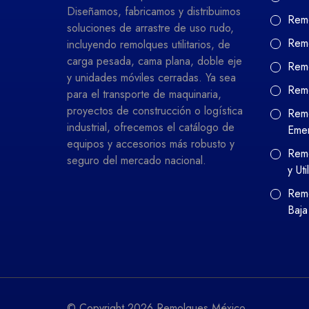
Diseñamos, fabricamos y distribuimos
Remo
soluciones de arrastre de uso rudo,
Remo
incluyendo remolques utilitarios, de
carga pesada, cama plana, doble eje
Remo
y unidades móviles cerradas. Ya sea
Rem
para el transporte de maquinaria,
proyectos de construcción o logística
Remo
industrial, ofrecemos el catálogo de
Eme
equipos y accesorios más robusto y
Remo
seguro del mercado nacional.
y Uti
Remo
Baja
© Copyright 2026 Remolques México.