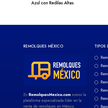
Azul con Redilas Altas
REMOLQUES MÉXICO
TIPOS
Rem
Rem
Rem
Rem
Remo
En
RemolquesMexico.com
somos la
Remo
plataforma especializada líder en la
venta de remolques en México.
Remo