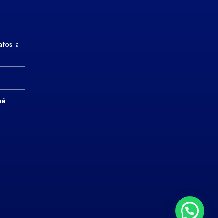
atos a
ué