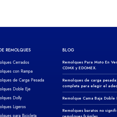
 DE REMOLQUES
BLOG
olques Cerrados
Remolques Para Moto En Ven
CDMX y EDOMEX.
olques con Rampa
olques de Carga Pesada
Remolques de carga pesada
completa para elegir el ad
olques Doble Eje
lques Dolly
Remolque Cama Baja Doble 
lques Ligeros
Remolques baratos no signifi
lques para Bicicleta
remolques frágiles.