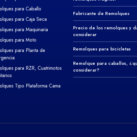
lques para Caballo
Fabricante de Remolques
lques para Caja Seca
Precio de los remolques y d
lques para Maquinaria
considerar
olques para Moto
Remolques para bicicletas
lques para Planta de
rgencia
Remolque para caballos, ¿q
lques para RZR, Cuatrimotos
considerar?
litarios
lques Tipo Plataforma Cama