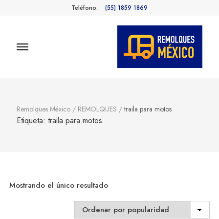
Teléfono:
(55) 1859 1869
Remolques
Fabricantes de Remolques en
México
México
Remolques México
/
REMOLQUES
/
traila para motos
Etiqueta:
traila para motos
Mostrando el único resultado