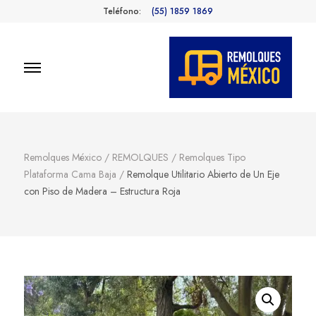
Teléfono:
(55) 1859 1869
Remolques
Fabricantes de Remolques en
México
México
Remolques México
/
REMOLQUES
/
Remolques Tipo
Plataforma Cama Baja
/
Remolque Utilitario Abierto de Un Eje
con Piso de Madera – Estructura Roja