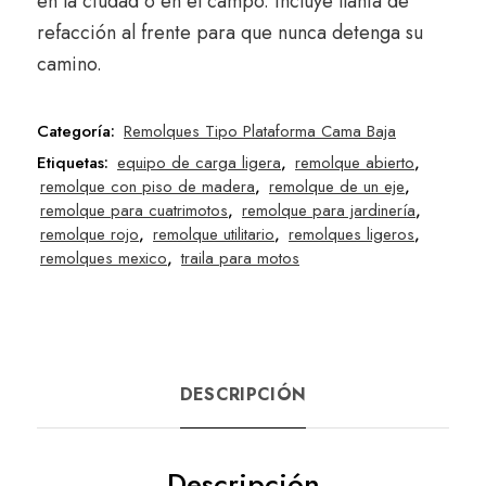
en la ciudad o en el campo. Incluye llanta de
refacción al frente para que nunca detenga su
camino.
Categoría:
Remolques Tipo Plataforma Cama Baja
Etiquetas:
equipo de carga ligera
,
remolque abierto
,
remolque con piso de madera
,
remolque de un eje
,
remolque para cuatrimotos
,
remolque para jardinería
,
remolque rojo
,
remolque utilitario
,
remolques ligeros
,
remolques mexico
,
traila para motos
DESCRIPCIÓN
Descripción