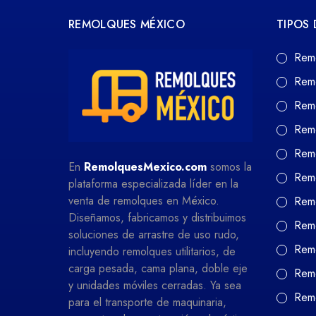
REMOLQUES MÉXICO
TIPOS
Rem
Rem
Rem
Rem
Remo
En
RemolquesMexico.com
somos la
Remo
plataforma especializada líder en la
venta de remolques en México.
Remo
Diseñamos, fabricamos y distribuimos
Remo
soluciones de arrastre de uso rudo,
Remo
incluyendo remolques utilitarios, de
carga pesada, cama plana, doble eje
Remo
y unidades móviles cerradas. Ya sea
Rem
para el transporte de maquinaria,