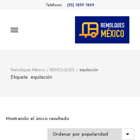
Teléfono:
(55) 1859 1869
Remolques
Fabricantes de Remolques en
México
México
Remolques México
/
REMOLQUES
/
equitación
Etiqueta:
equitación
Mostrando el único resultado