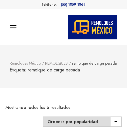
Teléfono:
(55) 1859 1869
Remolques
Fabricantes de Remolques en
México
México
Remolques México
/
REMOLQUES
/
remolque de carga pesada
Etiqueta:
remolque de carga pesada
Sorted
Mostrando todos los 6 resultados
by
popularity