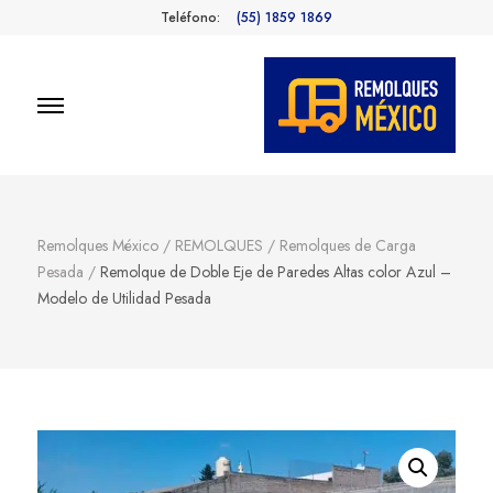
Teléfono:
(55) 1859 1869
Remolques
Fabricantes de Remolques en
México
México
Remolques México
/
REMOLQUES
/
Remolques de Carga
Pesada
/
Remolque de Doble Eje de Paredes Altas color Azul –
Modelo de Utilidad Pesada