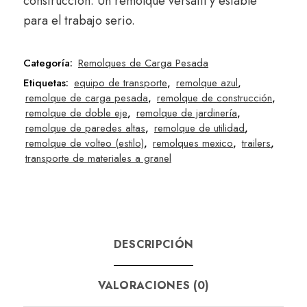
construcción.
Un remolque versátil y estable
para el trabajo serio.
Categoría:
Remolques de Carga Pesada
Etiquetas:
equipo de transporte
,
remolque azul
,
remolque de carga pesada
,
remolque de construcción
,
remolque de doble eje
,
remolque de jardinería
,
remolque de paredes altas
,
remolque de utilidad
,
remolque de volteo (estilo)
,
remolques mexico
,
trailers
,
transporte de materiales a granel
DESCRIPCIÓN
VALORACIONES (0)