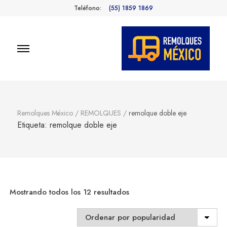
Teléfono:
(55) 1859 1869
Remolques
Fabricantes de Remolques en
México
México
Remolques México
/
REMOLQUES
/
remolque doble eje
Etiqueta:
remolque doble eje
Sorted
Mostrando todos los 12 resultados
by
popularity