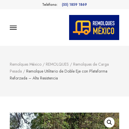
Teléfono:
(55) 1859 1869
Remolques
Fabricantes de Remolques en
México
México
Remolques México
/
REMOLQUES
/
Remolques de Carga
Pesada
/
Remolque Utilitario de Doble Eje con Plataforma
Reforzada – Alta Resistencia