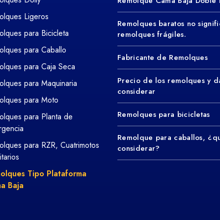
Remolque Cama Baja Doble 
lques Ligeros
Remolques baratos no signifi
lques para Bicicleta
remolques frágiles.
lques para Caballo
Fabricante de Remolques
lques para Caja Seca
Precio de los remolques y d
lques para Maquinaria
considerar
olques para Moto
Remolques para bicicletas
lques para Planta de
rgencia
Remolque para caballos, ¿q
lques para RZR, Cuatrimotos
considerar?
litarios
olques Tipo Plataforma
a Baja