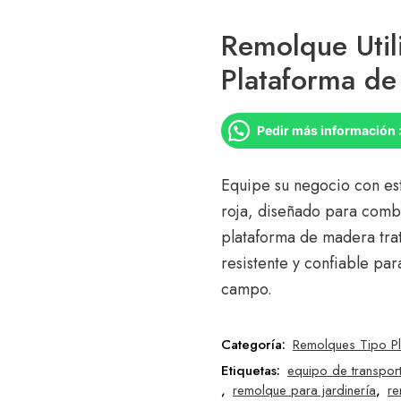
Remolque Util
Plataforma d
Pedir más información 
Equipe su negocio con este
roja, diseñado para combi
plataforma de madera trat
resistente y confiable par
campo.
Categoría:
Remolques Tipo P
Etiquetas:
equipo de transpor
,
remolque para jardinería
,
re