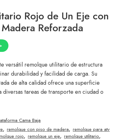
itario Rojo de Un Eje con
e Madera Reforzada
>
 versátil remolque utilitario de estructura
nar durabilidad y facilidad de carga. Su
ada de alta calidad ofrece una superficie
a diversas tareas de transporte en ciudad o
lataforma Cama Baja
te
,
remolque con piso de madera
,
remolque para atv
molque rojo
,
remolque un eje
,
remolque utilitario
,