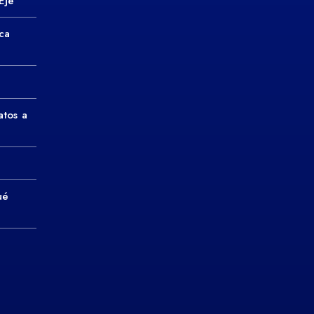
Eje
ca
atos a
ué