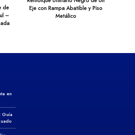
Remolque Utilitario Negro de Un
e de
Eje con Rampa Abatible y Piso
ul –
Metálico
sada
ta en
: Guía
ecuado